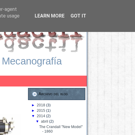
er-agent
rate usage
LEARN MORE
GOT IT
 Mecanografía
Archivo del blog
►
2018
(3)
►
2015
(1)
▼
2014
(2)
▼
abril
(2)
The Crandall "New Model"
- 1860