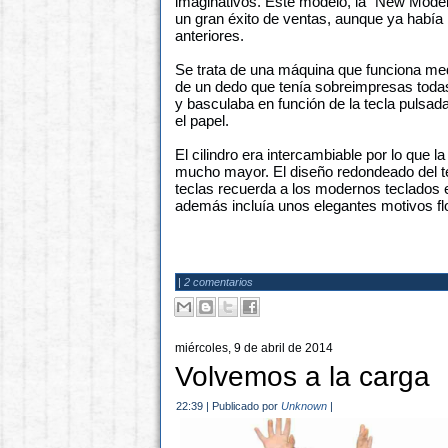
imaginativos. Este modelo, la "New Model"
un gran éxito de ventas, aunque ya había 
anteriores.
Se trata de una máquina que funciona med
de un dedo que tenía sobreimpresas todas l
y basculaba en función de la tecla pulsada
el papel.
El cilindro era intercambiable por lo que l
mucho mayor. El diseño redondeado del te
teclas recuerda a los modernos teclados
además incluía unos elegantes motivos flo
|
2 comentarios
miércoles, 9 de abril de 2014
Volvemos a la carga
22:39
|
Publicado por
Unknown
|