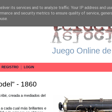
liver its services and to analyze traffic. Your IP address and us
rmance and security metrics to ensure quality of service, gene
buse.
Juego Online de
REGISTRO
LOGIN
del" - 1860
bir, creada a mediados del
 a cada cual más brillantes e