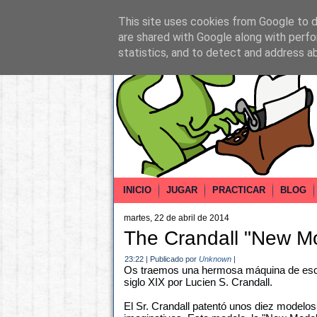
This site uses cookies from Google to de
are shared with Google along with perfo
statistics, and to detect and address a
INICIO
JUGAR
PRACTICAR
BLOG
martes, 22 de abril de 2014
The Crandall "New Mo
23:22
|
Publicado por
Unknown
|
Os traemos una hermosa máquina de escri
siglo XIX por Lucien S. Crandall.
El Sr. Crandall patentó unos diez modelos