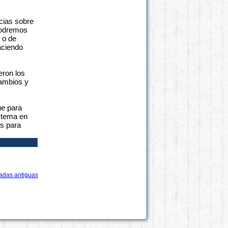
cias sobre
podremos
 o de
aciendo
eron los
ambios y
ue para
 tema en
os para
adas antiguas