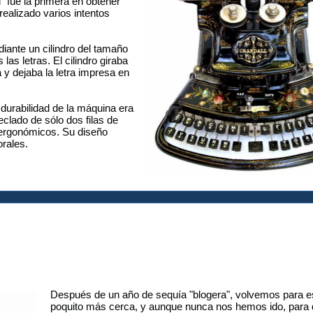
 fue la primera en obtener
realizado varios intentos
iante un cilindro del tamaño
as letras. El cilindro giraba
 y dejaba la letra impresa en
a durabilidad de la máquina era
clado de sólo dos filas de
 ergonómicos. Su diseño
rales.
Después de un año de sequía "blogera", volvemos para e
poquito más cerca, y aunque nunca nos hemos ido, para 