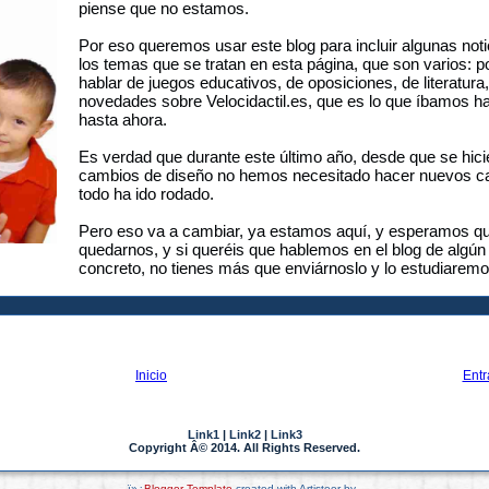
piense que no estamos.
Por eso queremos usar este blog para incluir algunas noti
los temas que se tratan en esta página, que son varios: 
hablar de juegos educativos, de oposiciones, de literatura,
novedades sobre Velocidactil.es, que es lo que íbamos h
hasta ahora.
Es verdad que durante este último año, desde que se hici
cambios de diseño no hemos necesitado hacer nuevos c
todo ha ido rodado.
Pero eso va a cambiar, ya estamos aquí, y esperamos q
quedarnos, y si queréis que hablemos en el blog de algún
concreto, no tienes más que enviárnoslo y lo estudiarem
Inicio
Entr
Link1
|
Link2
|
Link3
Copyright Â© 2014. All Rights Reserved.
ï»¿
Blogger Template
created with Artisteer by
.