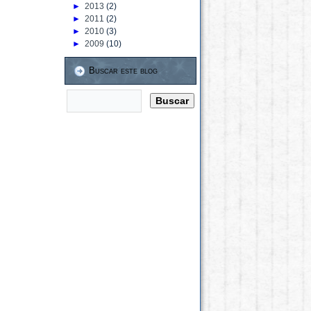
►
2013
(2)
►
2011
(2)
►
2010
(3)
►
2009
(10)
Buscar este blog