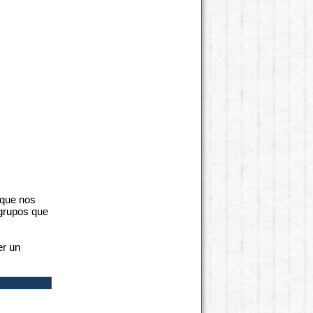
 que nos
 grupos que
er un