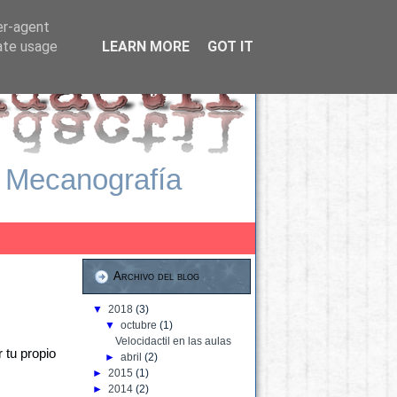
er-agent
rate usage
LEARN MORE
GOT IT
 Mecanografía
Archivo del blog
▼
2018
(3)
▼
octubre
(1)
Velocidactil en las aulas
 tu propio
►
abril
(2)
►
2015
(1)
►
2014
(2)