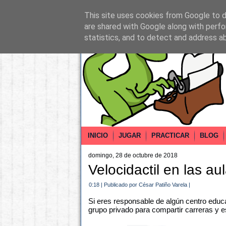
This site uses cookies from Google to de
are shared with Google along with perfo
statistics, and to detect and address a
INICIO
JUGAR
PRACTICAR
BLOG
domingo, 28 de octubre de 2018
Velocidactil en las au
0:18
|
Publicado por César Patiño Varela
|
Si eres responsable de algún centro educat
grupo privado para compartir carreras y es