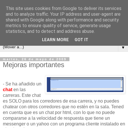
This site uses cookies from Google to deliver its services
and to analyze traffic. Your IP address and user-agent are
shared with Google along with performance and security
metrics to ensure quality of service, generate usage
statistics, and to detect and address abuse.
LEARN MORE
GOT IT
▼
martes, 26 de mayo de 2009
Mejoras importantes
- Se ha añadido un
chat
en las
carreras. Este chat
es SOLO para los corredores de esa carrera, y no puedes
chatear con otros corredores que no estén en la sala. Tened
en cuenta que es un chat por html, con lo que no puede
compararse a la velocidad de respuesta que tiene un
messenger o un yahoo con un programa cliente instalado en