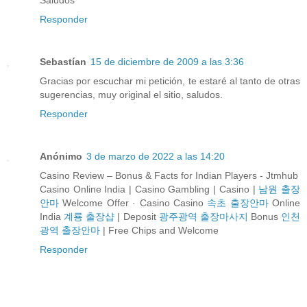
Responder
Sebastían
15 de diciembre de 2009 a las 3:36
Gracias por escuchar mi petición, te estaré al tanto de otras
sugerencias, muy original el sitio, saludos.
Responder
Anónimo
3 de marzo de 2022 a las 14:20
Casino Review – Bonus & Facts for Indian Players - Jtmhub
Casino Online India | Casino Gambling | Casino |
남원 출장
안마
Welcome Offer · Casino Casino
속초 출장안마
Online
India
계룡 출장샵
| Deposit
광주광역 출장마사지
Bonus
인천
광역 출장안마
| Free Chips and Welcome
Responder