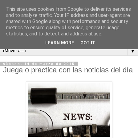
This site uses cookies from Google to deliver its services
and to analyze traffic. Your IP address and user-agent are
shared with Google along with performance and security
metrics to ensure quality of service, generate usage
statistics, and to detect and address abuse.
LEARN MORE
GOT IT
▼
sábado, 14 de marzo de 2015
Juega o practica con las noticias del día